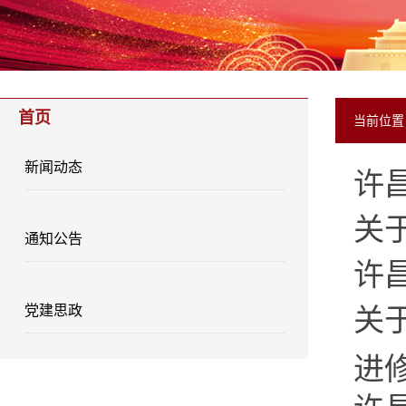
首页
当前位
新闻动态
许
关
通知公告
许
关
党建思政
进