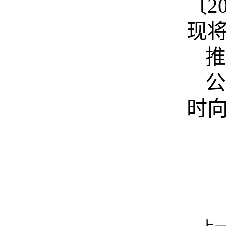
〔
2
现
推
公
时