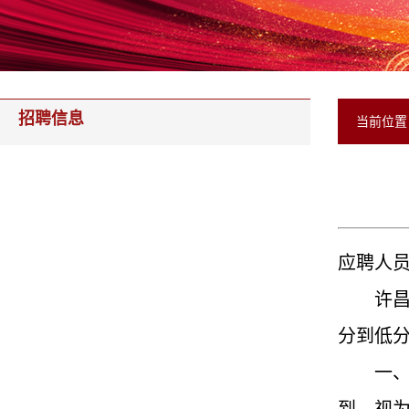
招聘信息
当前位
应聘人
许
分到低
一