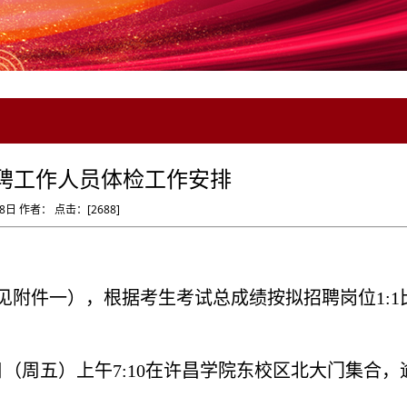
招聘工作人员体检工作安排
8日 作者： 点击：[
2688
]
见附件
一
）
，
根据考生考试总成绩按拟招聘岗位
1:
日
（
周五
）
上午
7
:
10
在许昌学院东校区
北大门
集合
，