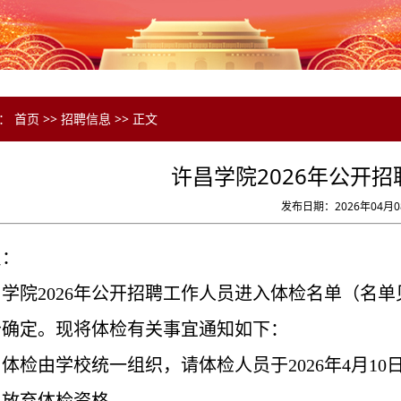
置：
首页
>>
招聘信息
>> 正文
许昌学院2026年公开
发布日期：2026年04月0
员：
昌学院
202
6
年
公开招聘
工作人员
进入
体检名单（名单
分确定。现将体检有关事宜通知如下：
、体检由学校统一组织，请体检人员于
2026年4
月
10