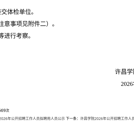
接交体检单位。
注意事项见附件二
）
。
等进行考察。
许昌学
202
6
669
次
2026年公开招聘工作人员拟聘用人员公示
下一条：
许昌学院2026年公开招聘工作人