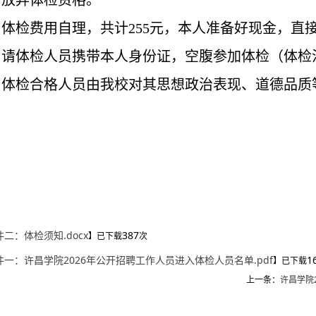
为放弃体检资格
。
、体检费用自理，
共计
255元，
本人
准备好现金，
直
、请体检人员携带本人身份证，空腹参加体检
（
体检
、体检合格人员由我校对其思想政治表现、道德品质
件二：体检须知.docx
387
】已下载
次
件一：许昌学院2026年公开招聘工作人员进入体检人员名单.pdf
1
】已下载
上一条：
许昌学院