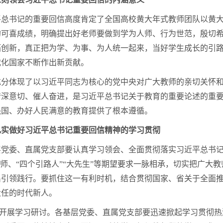
平总书记的重要回信高度肯定了全国高校黄大年式教师团队以黄
的可喜成绩，明确提出好老师要做到学为人师、行为世范，殷切
拓创新，真正把为学、为事、为人统一起来，当好学生成长的引
代化国家不断作出新贡献。
充分体现了以习近平同志为核心的党中央对广大教师的亲切关怀
情深意切、催人奋进，是习近平总书记关于教育的重要论述的重
强国、办好人民满意的教育提供了根本遵循。
扎实做好习近平总书记重要回信精神的学习贯彻
层党委、直属党支部要认真学习领会、全面贯彻落实习近平总书
老师、“四个引路人”“大先生”等期望要求一脉相承，切实把广
出引领践行。要抓住这一有利时机，结合贯彻国家、省关于全面
大任的时代新人。
深入开展学习研讨。各基层党委、直属党支部要迅速掀起学习贯彻