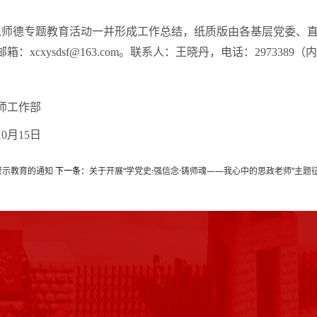
融入师德专题教育活动一并形成工作总结，纸质版由各基层党委、
ysdsf@163.com。联系人：王晓丹，电话：2973389（内线
作部
15日
警示教育的通知
下一条：
关于开展“学党史·强信念·铸师魂——我心中的思政老师”主题