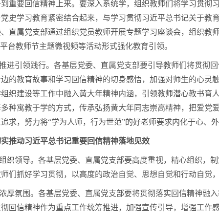
一到重要回信精神上来。要深入系统学，组织教师们将学习贯彻习
与党史学习教育紧密结合起来，与学习贯彻习近平总书记关于教
委、直属党支部通过组织党员教师开展专题学习座谈会，组织教
”平台教师节主题微视频等活动形式强化教育引领。
持续推进引领践行。各基层党委、直属党支部要引导教师们将贯彻
身边的教育故事和学习回信精神的切身感悟，加强对师生的心灵
学组织建设等工作中融入黄大年精神内涵，引领教师潜心教书育
等多种寓教于学的方式，传承弘扬黄大年同志崇高精神，把爱党
追求，努力将“学为人师，行为世范”的好老师要求内化于心、
切实推动习近平总书记重要回信精神落地见效
强化组织领导。各基层党委、直属党支部要高度重视，精心组织，
教师们抓好学习贯彻，以高度的政治自觉、思想自觉和行动自觉
营造浓厚氛围。各基层党委、直属党支部要将贯彻落实回信精神融
贯彻回信精神作为重点工作统筹推进，加强宣传引导，增强工作感