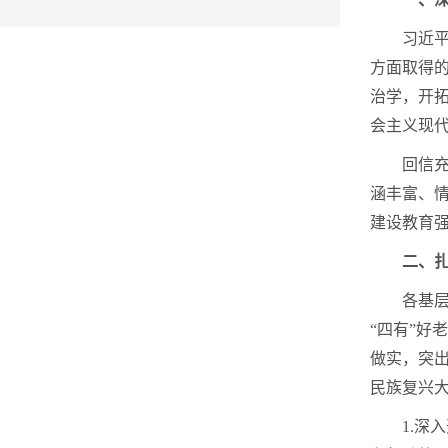
习近
方面取得
治学，开
会主义现
回信
涵丰富、
建设教育
二、
各基
“四有”好
做实，突
民族复兴
1.