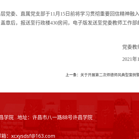
基层党委、直属党支部于
11月15日前将学习贯彻重要回信精神
章后，报送至行政楼430房间，电子版发送至党委教师工作部邮箱：xcx
党委教师工
2021年10月
上一条：
关于开展第二次师德师风典型案例
· 许昌学院 地址：许昌市八一路88号许昌学院
xcxysdsf@163.com