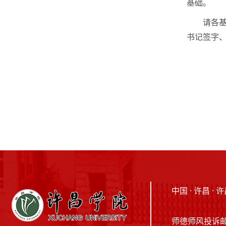
基础。
请各
书记签字、盖
中国 · 许昌 
师德师风投诉邮箱：