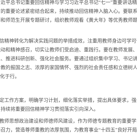
近平总书记重要回信精神与学习习近平总书记“七一”重要讲话
育的重要论述紧密结合起来，持续推动回信精神入脑入心。要联
师和师范生开展专题研讨，组织教师观看《黄大年》等优秀教师
回信精神转化为解决实践问题的举措成效，注重用教师身边可学可
触动和精神感召，切实让教师们受启迪、重践行。要在教师发展
人、推进科研创新、强化社会服务。要通过组织集中学习、书记
爱教的报国之志、浓厚的家国情怀、强烈的社会责任感和立德树
外化于行。
制定工作方案，明确学习计划，细化落实举措，提出具体要求，强
，持续将重要回信精神学习贯彻落实引向深入。
入教师思想政治建设和师德师风建设，作为师德专题教育的重要学
召力，营造尊师重教的浓厚氛围，为教育事业“十四五”良好开