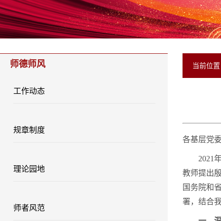
师德师风
当前位
工作动态
规章制度
各基层党
202
理论园地
教师提出殷
国务院和
署，结合
师者风范
一、