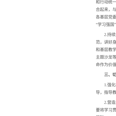
和行动统
合起来，
各基层党
“学习强国
2.
范，讲好
和基层教
主题沙龙
命作为价值
三、
1.
导，指导
2.
要将学习